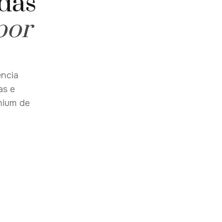
 das
por
ência
as e
mium de