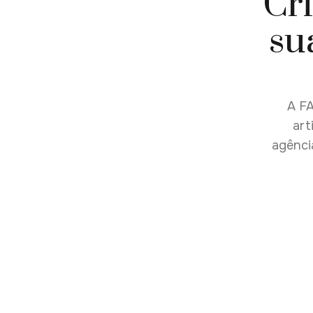
Cri
su
A FA
art
agênci