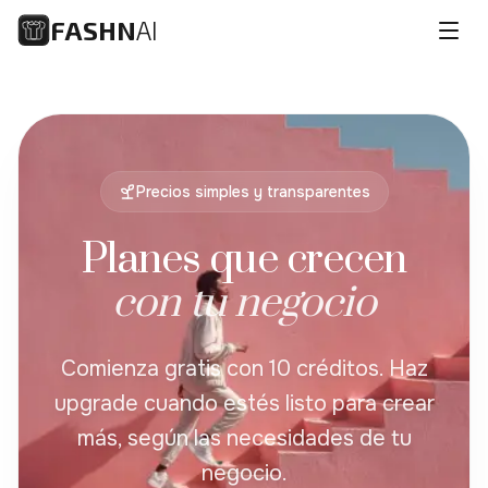
FASHN
AI
Abri
Precios simples y transparentes
Planes que crecen
con tu negocio
Comienza gratis con 10 créditos. Haz
upgrade cuando estés listo para crear
más, según las necesidades de tu
negocio.